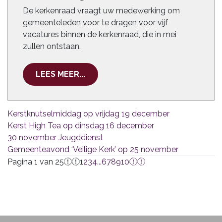
De kerkenraad vraagt uw medewerking om
gemeenteleden voor te dragen voor vijf
vacatures binnen de kerkenraad, die in mei
zullen ontstaan.
LEES MEER...
Kerstknutselmiddag op vrijdag 19 december
Kerst High Tea op dinsdag 16 december
30 november Jeugddienst
Gemeenteavond ‘Veilige Kerk’ op 25 november
Pagina 1 van 25
1
2
3
4
...
6
7
8
9
10